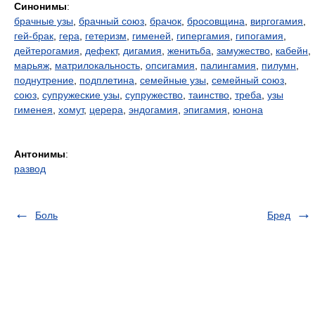
Синонимы
:
брачные узы
,
брачный союз
,
брачок
,
бросовщина
,
виргогамия
,
гей-брак
,
гера
,
гетеризм
,
гименей
,
гипергамия
,
гипогамия
,
дейтерогамия
,
дефект
,
дигамия
,
женитьба
,
замужество
,
кабейн
,
марьяж
,
матрилокальность
,
опсигамия
,
палингамия
,
пилумн
,
поднутрение
,
подплетина
,
семейные узы
,
семейный союз
,
союз
,
супружеские узы
,
супружество
,
таинство
,
треба
,
узы
гименея
,
хомут
,
церера
,
эндогамия
,
эпигамия
,
юнона
Антонимы
:
развод
Боль
Бред