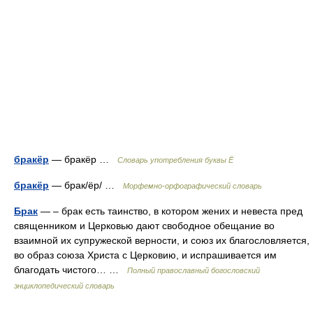
бракёр
— бракёр …
Словарь употребления буквы Ё
бракёр
— брак/ёр/ …
Морфемно-орфографический словарь
Брак
— – брак есть таинство, в котором жених и невеста пред
священником и Церковью дают свободное обещание во
взаимной их супружеской верности, и союз их благословляется,
во образ союза Христа с Церковию, и испрашивается им
благодать чистого… …
Полный православный богословский
энциклопедический словарь