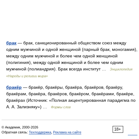
брак
— брак, санкционированный обществом союз между
одним мужчиной и одной женщиной (парный брак, моногамия),
между одним мужчиной и более чем одной женщиной
(полигиния), между одной женщиной и более чем одним
мужчиной (полиандрия). Брак всегда институт …
Энциклопедия
«Народы и религии мира»
бракёр
— бракёр, бракёры, бракёра, бракёров, бракёру,
бракёрам, бракёра, бракёров, бракёром, бракёрами, бракёре,
бракёрах (Источник: «Полная акцентуированная парадигма по
А. А. Зализняку») …
Формы слов
© Академик, 2000-2026
18+
Обратная связь:
Техподдержка
,
Реклама на сайте